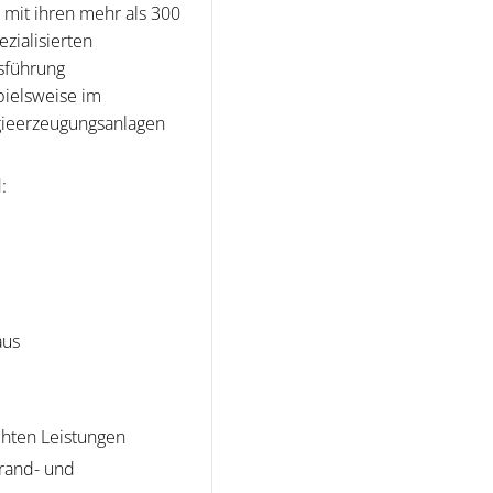
mit ihren mehr als 300
zialisierten
bsführung
pielsweise im
gieerzeugungsanlagen
:
aus
chten Leistungen
Brand- und