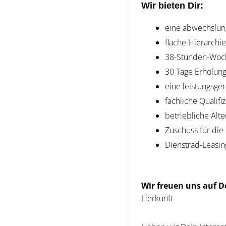
Wir bieten Dir:
eine abwechslung
flache Hierarchi
38-Stunden-Woche
30 Tage Erholun
eine leistungsge
fachliche Quali
betriebliche Al
Zuschuss für die
Dienstrad-Lea
Wir freuen uns auf 
Herkunft