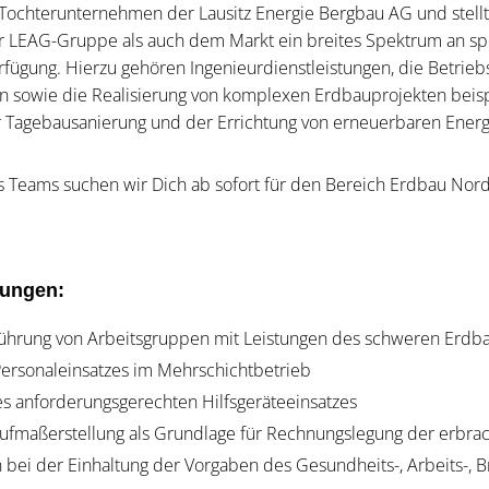
ochterunternehmen der Lausitz Energie Bergbau AG und stellt 
r LEAG-Gruppe als auch dem Markt ein breites Spektrum an spe
rfügung. Hierzu gehören Ingenieurdienstleistungen, die Betrie
n sowie die Realisierung von komplexen Erdbauprojekten beis
Tagebausanierung und der Errichtung von erneuerbaren Ener
s Teams suchen wir Dich ab sofort für den Bereich Erdbau Nord
rungen:
ührung von Arbeitsgruppen mit Leistungen des schweren Erdb
Personaleinsatzes im Mehrschichtbetrieb
s anforderungsgerechten Hilfsgeräteeinsatzes
ufmaßerstellung als Grundlage für Rechnungslegung der erbra
n bei der Einhaltung der Vorgaben des Gesundheits-, Arbeits-, 